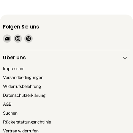
Folgen Sie uns
Email
Finden
Finden
TrendationStore
Sie
Sie
uns
uns
Über uns
auf
auf
Instagram
Pinterest
Impressum
Versandbedingungen
Widerrufsbelehrung
Datenschutzerklärung
AGB
Suchen
Rückerstattungsrichtlinie
Vertrag widerrufen