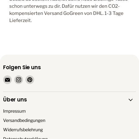
schon unterwegs zu dir. Dafür nutzen wir den CO2-
kompensierten Versand GoGreen von DHL. 1-3 Tage
Lieferzeit.
Folgen Sie uns
Email
Finden
Finden
TrendationStore
Sie
Sie
uns
uns
Über uns
auf
auf
Instagram
Pinterest
Impressum
Versandbedingungen
Widerrufsbelehrung
Datenschutzerklärung