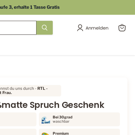
e 3, erhalte 1 Tasse Gratis
Anmelden
Warenk
anzeig
ennst du uns durch -
RTL
-
 Frau.
ßmatte Spruch Geschenk
Bei 30grad
waschbar
Premium