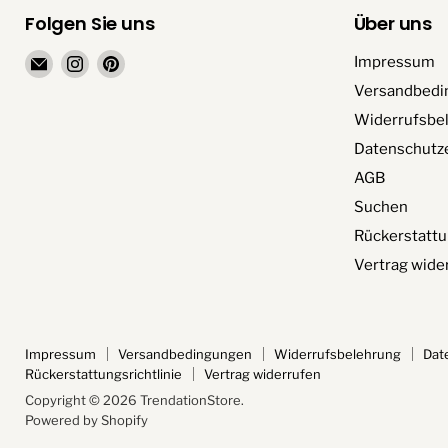
Folgen Sie uns
Über uns
Email
Finden
Finden
Impressum
TrendationStore
Sie
Sie
Versandbedi
uns
uns
Widerrufsbe
auf
auf
Datenschutz
Instagram
Pinterest
AGB
Suchen
Rückerstattu
Vertrag wide
Impressum
Versandbedingungen
Widerrufsbelehrung
Dat
Rückerstattungsrichtlinie
Vertrag widerrufen
Copyright © 2026 TrendationStore.
Powered by Shopify