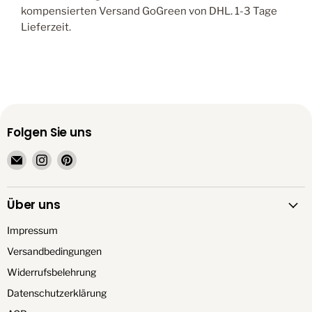
kompensierten Versand GoGreen von DHL. 1-3 Tage
Lieferzeit.
Folgen Sie uns
Email
Finden
Finden
TrendationStore
Sie
Sie
uns
uns
Über uns
auf
auf
Instagram
Pinterest
Impressum
Versandbedingungen
Widerrufsbelehrung
Datenschutzerklärung