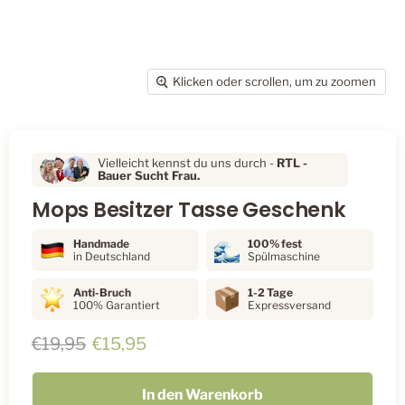
Klicken oder scrollen, um zu zoomen
Vielleicht kennst du uns durch -
RTL
-
Bauer Sucht Frau.
Mops Besitzer Tasse Geschenk
Handmade
100% fest
in Deutschland
Spülmaschine
Anti-Bruch
1-2 Tage
100% Garantiert
Expressversand
Ursprünglicher Preis
Aktueller Preis
€19,95
€15,95
In den Warenkorb