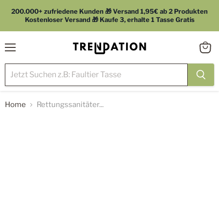
200.000+ zufriedene Kunden 🎁 Versand 1,95€ ab 2 Produkten
Kostenloser Versand 🎁 Kaufe 3, erhalte 1 Tasse Gratis
Menü
Waren
anzei
Home
Rettungssanitäter...