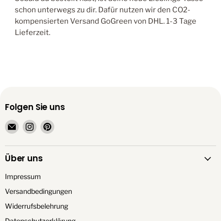
schon unterwegs zu dir. Dafür nutzen wir den CO2-
kompensierten Versand GoGreen von DHL. 1-3 Tage
Lieferzeit.
Folgen Sie uns
Email
Finden
Finden
TrendationStore
Sie
Sie
uns
uns
Über uns
auf
auf
Instagram
Pinterest
Impressum
Versandbedingungen
Widerrufsbelehrung
Datenschutzerklärung