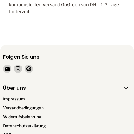
kompensierten Versand GoGreen von DHL. 1-3 Tage
Lieferzeit.
Folgen Sie uns
Email
Finden
Finden
TrendationStore
Sie
Sie
uns
uns
Über uns
auf
auf
Instagram
Pinterest
Impressum
Versandbedingungen
Widerrufsbelehrung
Datenschutzerklärung