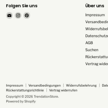
Folgen Sie uns
Über uns
Email
Finden
Finden
Impressum
TrendationStore
Sie
Sie
Versandbedi
uns
uns
Widerrufsbe
auf
auf
Datenschutz
Instagram
Pinterest
AGB
Suchen
Rückerstattu
Vertrag wide
Impressum
Versandbedingungen
Widerrufsbelehrung
Dat
Rückerstattungsrichtlinie
Vertrag widerrufen
Copyright © 2026 TrendationStore.
Powered by Shopify