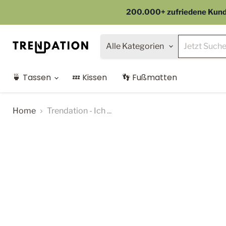
200.000+ zufriedene Kunden
Alle Kategorien
🍵 Tassen
💤 Kissen
👣 Fußmatten
Home
Trendation - Ich ...