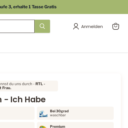
e 3, erhalte 1 Tasse Gratis
Anmelden
Warenk
anzeig
ennst du uns durch -
RTL
-
 Frau.
 - Ich Habe
Bei 30grad
waschbar
Premium