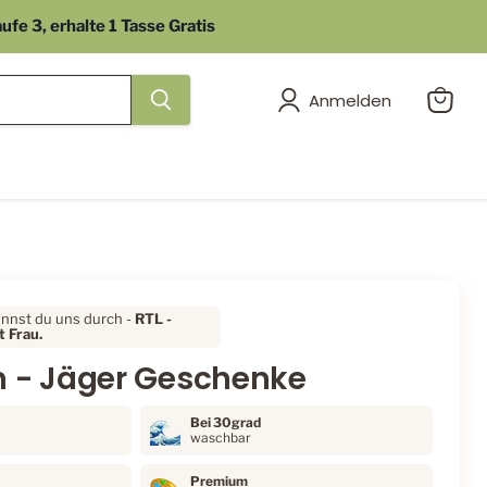
e 3, erhalte 1 Tasse Gratis
Anmelden
Warenk
anzeig
ennst du uns durch -
RTL
-
 Frau.
n - Jäger Geschenke
Bei 30grad
waschbar
Premium