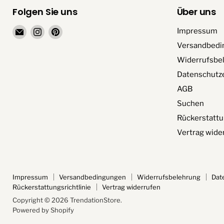
Folgen Sie uns
Über uns
Email
Finden
Finden
Impressum
TrendationStore
Sie
Sie
Versandbedi
uns
uns
Widerrufsbe
auf
auf
Datenschutz
Instagram
Pinterest
AGB
Suchen
Rückerstattu
Vertrag wide
Impressum
Versandbedingungen
Widerrufsbelehrung
Dat
Rückerstattungsrichtlinie
Vertrag widerrufen
Copyright © 2026 TrendationStore.
Powered by Shopify