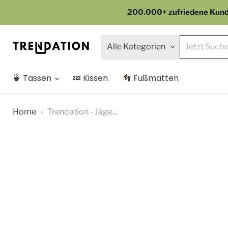
200.000+ zufriedene Kunden
Alle Kategorien
🍵 Tassen
💤 Kissen
👣 Fußmatten
Home
Trendation - Jäge...