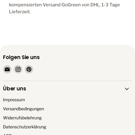
kompensierten Versand GoGreen von DHL. 1-3 Tage
Lieferzeit.
Folgen Sie uns
Email
Finden
Finden
TrendationStore
Sie
Sie
uns
uns
Über uns
auf
auf
Instagram
Pinterest
Impressum
Versandbedingungen
Widerrufsbelehrung
Datenschutzerklärung