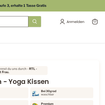
e 3, erhalte 1 Tasse Gratis
Anmelden
Warenk
anzeig
ennst du uns durch -
RTL
-
 Frau.
n - Yoga Kissen
Bei 30grad
waschbar
Premium