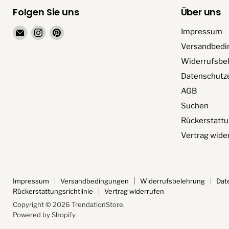
Folgen Sie uns
Über uns
Email
Finden
Finden
Impressum
TrendationStore
Sie
Sie
Versandbedi
uns
uns
Widerrufsbe
auf
auf
Datenschutz
Instagram
Pinterest
AGB
Suchen
Rückerstattu
Vertrag wide
Impressum
Versandbedingungen
Widerrufsbelehrung
Dat
Rückerstattungsrichtlinie
Vertrag widerrufen
Copyright © 2026 TrendationStore.
Powered by Shopify