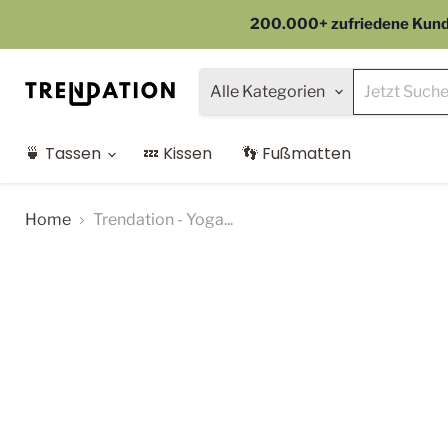
200.000+ zufriedene Kunden
Alle Kategorien
🍵 Tassen
💤 Kissen
👣 Fußmatten
Home
Trendation - Yoga...